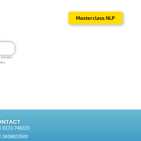
Masterclass NLP
OACHING
OVER ONS
t worden.
len.
ONTACT
0172-748223
0658823500