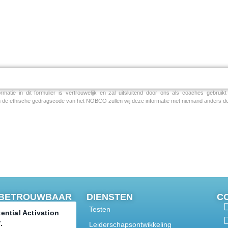
LEIDERSCHAP
ONDERNEMERS
TRAINING
C
rmatie in dit formulier is vertrouwelijk en zal uitsluitend door ons als coaches gebruik
de ethische gedragscode van het NOBCO zullen wij deze informatie met niemand anders de
& BETROUWBAAR
DIENSTEN
C
Testen
ential Activation
.
Leiderschapsontwikkeling