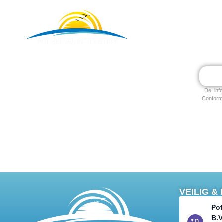
PERSOONLIJK
De info
Conform 
VEILIG 
Pot
B.V