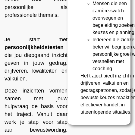
Mensen die een
persoonlijke als
carrière-switch
professionele thema’s.
overwegen en
begeleiding zoeken 
keuzes en planning
Je start met
Iedereen die zichzel
persoonlijkheidstesten
beter wil begrijpen 
persoonlijke groei w
die jou diepgaand inzicht
versnellen met
geven in jouw gedrag,
coaching
drijfveren, kwaliteiten en
Het traject biedt inzicht in
valkuilen.
drijfveren, valkuilen en
Deze inzichten vormen
gedragspatronen, zodat j
bewuste keuzes maakt e
samen met jouw
effectiever handelt in
hulpvraag de basis voor
uiteenlopende situaties.
het traject. Vanuit daar
werk je stap voor stap
aan bewustwording,