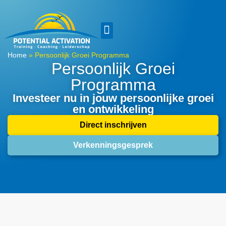
Home
»
Persoonlijk Groei Programma
Persoonlijk Groei
Programma
Investeer nu in jouw persoonlijke groei
en ontwikkeling
Direct inschrijven
Verkenningsgesprek