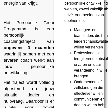
energie van krijgt.
persoonlijke ontwikkeling
werken, zowel zakelijk al
privé. Voorbeelden van
deelnemers:
Het Persoonlijk Groei
Programma is een
Managers en
persoonlijk
teamleiders die hun
coachingstraject van
leiderschapskwalite
willen versterken
ongeveer 3 maanden
Professionals die
waarin jij samen met een
terugkerende obsta
ervaren coach werkt aan
ervaren en daar
jouw persoonlijke
verandering in wille
ontwikkeling.
brengen
Ondernemers of
Het traject wordt volledig
zelfstandigen die
afgestemd op jouw
effectiever willen
situatie, doelen en
communiceren en
hulpvraag. Daardoor is er
doelen willen beha
ruimte voor zowel