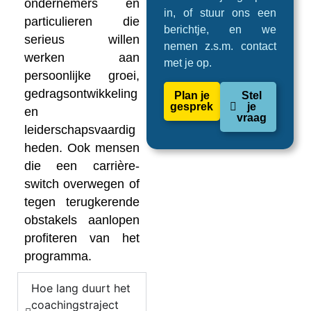
ondernemers en
in, of stuur ons een
particulieren die
berichtje, en we
serieus willen
nemen z.s.m. contact
werken aan
met je op.
persoonlijke groei,
gedragsontwikkeling
Plan je
Stel
gesprek
je
en
vraag
leiderschapsvaardig
heden. Ook mensen
die een carrière-
switch overwegen of
tegen terugkerende
obstakels aanlopen
profiteren van het
programma.
Hoe lang duurt het
coachingstraject