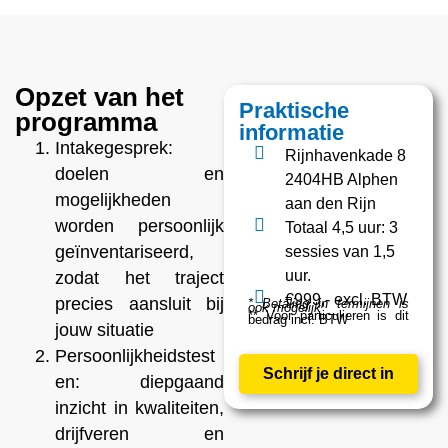
Opzet van het
Praktische
programma
informatie
Intakegesprek:
Rijnhavenkade 8
doelen en
2404HB Alphen
mogelijkheden
aan den Rijn
worden persoonlijk
Totaal 4,5 uur: 3
geïnventariseerd,
sessies van 1,5
uur.
zodat het traject
€999,- excl. BTW
precies aansluit bij
*
Betaling in termijnen is
ook mogelijk
** Voor particulieren is dit
bedrag incl. BTW
jouw situatie
Persoonlijkheidstest
Schrijf je direct in
en: diepgaand
inzicht in kwaliteiten,
drijfveren en