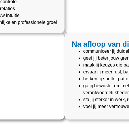
 controle
relaties
uw intuïtie
ijke en professionele groei
Na afloop van d
communiceer jij duidel
geef jij beter jouw g
maak jij keuzes die pas
ervaar jij meer rust, b
herken jij sneller patr
ga jij bewuster om me
verantwoordelijkhede
sta jij sterker in werk, 
voel jij meer vertrouwe