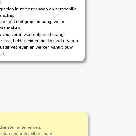
é
 groeien in zelfvertrouwen en persoonlijk
derschap
ite hebt met grenzen aangeven of
zes maken
 veel verantwoordelijkheid draagt
 rust, helderheid en richting wilt ervaren
ster wilt leven en werken vanuit jouw
cht
diensten af te nemen.
ten dan onder dezelfde naam.