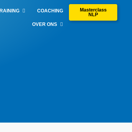
Masterclass
RAINING
COACHING
NLP
OVER ONS