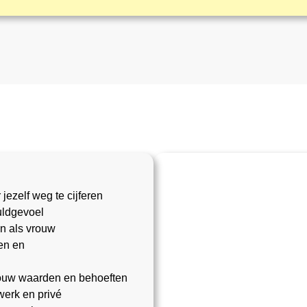
ezelf weg te cijferen
ldgevoel
n als vrouw
en en
jouw waarden en behoeften
werk en privé