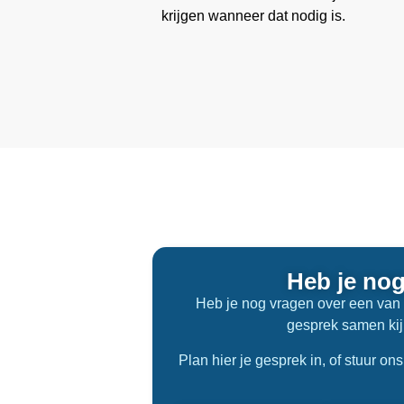
krijgen wanneer dat nodig is.
Heb je no
Heb je nog vragen over een van o
gesprek samen kijk
Plan hier je gesprek in, of stuur on