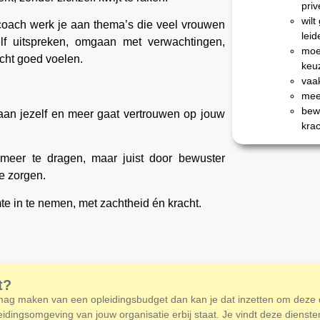
priv
wilt
oach werk je aan thema’s die veel vrouwen
lei
lf uitspreken, omgaan met verwachtingen,
moe
cht goed voelen.
keu
vaak
meer
bewu
n aan jezelf en meer gaat vertrouwen op jouw
kra
meer te dragen, maar juist door bewuster
te zorgen.
e in te nemen, met zachtheid én kracht.
t?
 mag maken van een opleidingsbudget dan kan je dat inzetten om deze 
pleidingsomgeving van jouw organisatie erbij staat. Je vindt deze diens