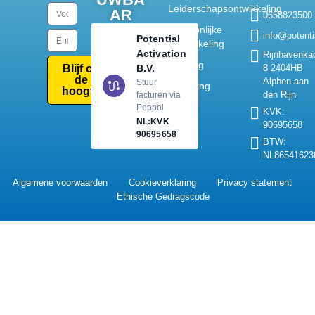
Leiderschapsontwikkeling
AR
0658823500
Persoonlijke
info@potentia
Potential
Ontwikkeling
Activation
Rijnhavenka
Training
B.V.
8 2404HB
Blijf op
de
Alphen aan
Stuur
Coaching
hoogte
den Rijn
facturen via
Peppol
KVK:
NL:KVK
90695658
90695658
BTW:
NL86541623
Algemene voorwaarden
Cookieverklaring
Privacy statement
Ethische Gedragscode