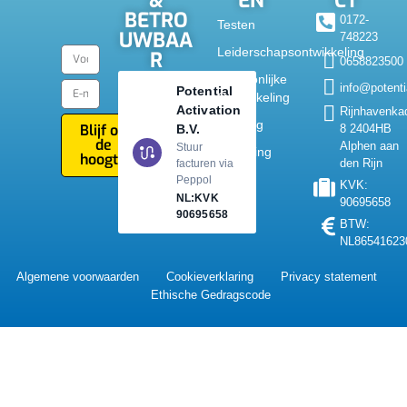
&
EN
CT
BETRO
0172-
Testen
UWBAA
748223
Leiderschapsontwikkeling
R
0658823500
Persoonlijke
info@potentia
Potential
Ontwikkeling
Activation
Rijnhavenka
Training
Blijf op
B.V.
8 2404HB
de
Alphen aan
Stuur
Coaching
hoogte
den Rijn
facturen via
Peppol
KVK:
NL:KVK
90695658
90695658
BTW:
NL86541623
Algemene voorwaarden
Cookieverklaring
Privacy statement
Ethische Gedragscode