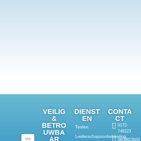
VEILIG
DIENST
CONTA
&
EN
CT
BETRO
0172-
Testen
UWBA
748223
Leiderschapsontwikkeling
AR
0658823500