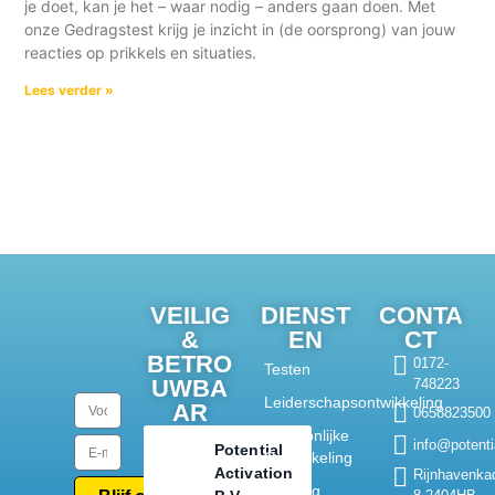
je doet, kan je het – waar nodig – anders gaan doen. Met
onze Gedragstest krijg je inzicht in (de oorsprong) van jouw
reacties op prikkels en situaties.
Lees verder »
VEILIG
DIENST
CONTA
&
EN
CT
BETRO
0172-
Testen
UWBA
748223
Leiderschapsontwikkeling
AR
0658823500
Persoonlijke
info@potentia
Potential
Ontwikkeling
Activation
Rijnhavenka
Training