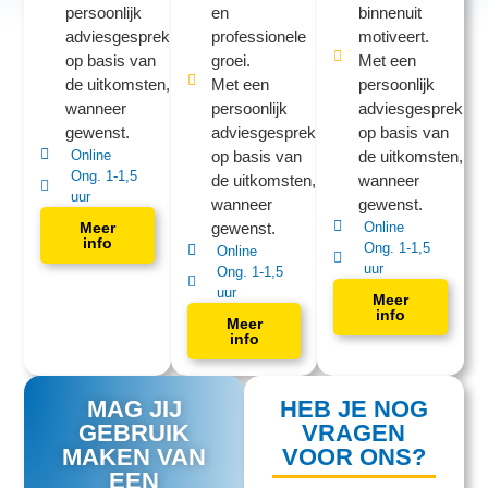
persoonlijk
en
binnenuit
adviesgesprek
professionele
motiveert.
op basis van
groei.
Met een
de uitkomsten,
Met een
persoonlijk
wanneer
persoonlijk
adviesgesprek
gewenst.
adviesgesprek
op basis van
Online
op basis van
de uitkomsten,
Ong. 1-1,5
de uitkomsten,
wanneer
uur
wanneer
gewenst.
Meer
gewenst.
Online
info
Ong. 1-1,5
Online
uur
Ong. 1-1,5
uur
Meer
info
Meer
info
MAG JIJ
HEB JE NOG
GEBRUIK
VRAGEN
MAKEN VAN
VOOR ONS?
EEN