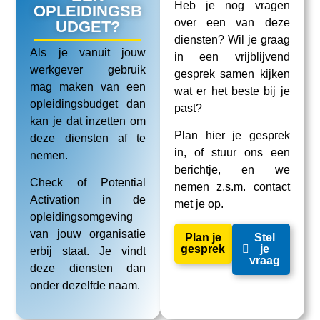
Heb je nog vragen
OPLEIDINGSB
over een van deze
UDGET?
diensten? Wil je graag
Als je vanuit jouw
in een vrijblijvend
werkgever gebruik
gesprek samen kijken
mag maken van een
wat er het beste bij je
opleidingsbudget dan
past?
kan je dat inzetten om
Plan hier je gesprek
deze diensten af te
in, of stuur ons een
nemen.
berichtje, en we
Check of Potential
nemen z.s.m. contact
Activation in de
met je op.
opleidingsomgeving
van jouw organisatie
Plan je
Stel
gesprek
je
erbij staat. Je vindt
vraag
deze diensten dan
onder dezelfde naam.