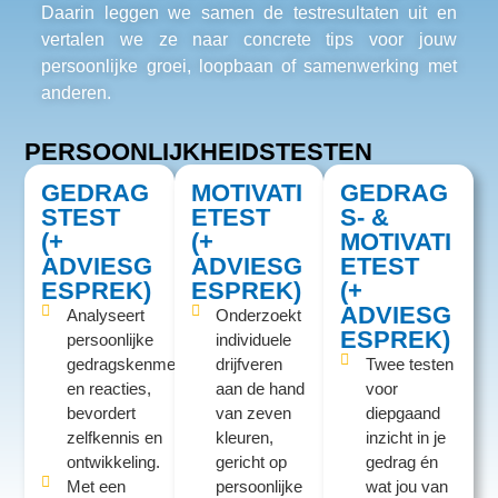
Daarin leggen we samen de testresultaten uit en
vertalen we ze naar concrete tips voor jouw
persoonlijke groei, loopbaan of samenwerking met
anderen.
PERSOONLIJKHEIDSTESTEN
GEDRAG
MOTIVATI
GEDRAG
STEST
ETEST
S- &
(+
(+
MOTIVATI
ADVIESG
ADVIESG
ETEST
ESPREK)
ESPREK)
(+
ADVIESG
Analyseert
Onderzoekt
ESPREK)
persoonlijke
individuele
gedragskenmerken
drijfveren
Twee testen
en reacties,
aan de hand
voor
bevordert
van zeven
diepgaand
zelfkennis en
kleuren,
inzicht in je
ontwikkeling.
gericht op
gedrag én
Met een
persoonlijke
wat jou van